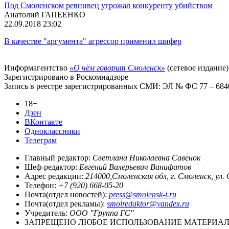
Под Смоленском ревнивец угрожал конкуренту убийством
Анатолий ГАПЕЕНКО
22.09.2018 23:02
В качестве "аргумента" агрессор применил шифер
Информагентство
«О чём говорит Смоленск»
(сетевое издание)
Зарегистрировано в Роскомнадзоре
Запись в реестре зарегистрированных СМИ: ЭЛ № ФС 77 – 68403
18+
Дзен
ВКонтакте
Одноклассники
Телеграм
Главный редактор:
Светлана Николаевна Савенок
Шеф-редактор:
Евгений Валерьевич Ванифатов
Адрес редакции:
214000,Смоленская обл, г. Смоленск, ул.
Телефон:
+7 (920) 668-05-20
Почта(отдел новостей):
press@smolensk-i.ru
Почта(отдел рекламы):
smolredaktor@yandex.ru
Учредитель:
ООО "Группа ГС"
ЗАПРЕЩЕНО ЛЮБОЕ ИСПОЛЬЗОВАНИЕ МАТЕРИАЛО