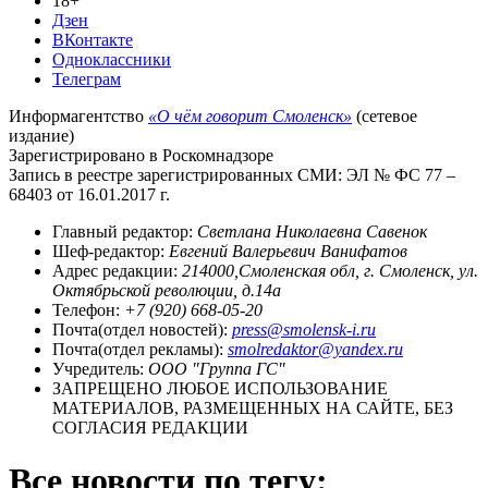
18+
Дзен
ВКонтакте
Одноклассники
Телеграм
Информагентство
«О чём говорит Смоленск»
(сетевое
издание)
Зарегистрировано в Роскомнадзоре
Запись в реестре зарегистрированных СМИ: ЭЛ № ФС 77 –
68403 от 16.01.2017 г.
Главный редактор:
Светлана Николаевна Савенок
Шеф-редактор:
Евгений Валерьевич Ванифатов
Адрес редакции:
214000,Смоленская обл, г. Смоленск, ул.
Октябрьской революции, д.14а
Телефон:
+7 (920) 668-05-20
Почта(отдел новостей):
press@smolensk-i.ru
Почта(отдел рекламы):
smolredaktor@yandex.ru
Учредитель:
ООО "Группа ГС"
ЗАПРЕЩЕНО ЛЮБОЕ ИСПОЛЬЗОВАНИЕ
МАТЕРИАЛОВ, РАЗМЕЩЕННЫХ НА САЙТЕ, БЕЗ
СОГЛАСИЯ РЕДАКЦИИ
Все новости по тегу: