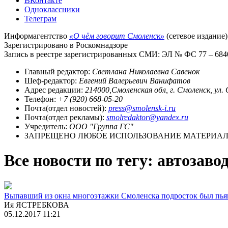
ВКонтакте
Одноклассники
Телеграм
Информагентство
«О чём говорит Смоленск»
(сетевое издание)
Зарегистрировано в Роскомнадзоре
Запись в реестре зарегистрированных СМИ: ЭЛ № ФС 77 – 68403
Главный редактор:
Светлана Николаевна Савенок
Шеф-редактор:
Евгений Валерьевич Ванифатов
Адрес редакции:
214000,Смоленская обл, г. Смоленск, ул.
Телефон:
+7 (920) 668-05-20
Почта(отдел новостей):
press@smolensk-i.ru
Почта(отдел рекламы):
smolredaktor@yandex.ru
Учредитель:
ООО "Группа ГС"
ЗАПРЕЩЕНО ЛЮБОЕ ИСПОЛЬЗОВАНИЕ МАТЕРИАЛО
Все новости по тегу: автозаво
Выпавший из окна многоэтажки Смоленска подросток был пья
Ия ЯСТРЕБКОВА
05.12.2017 11:21