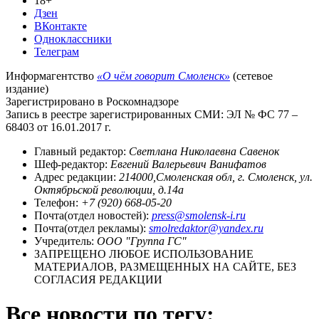
18+
Дзен
ВКонтакте
Одноклассники
Телеграм
Информагентство
«О чём говорит Смоленск»
(сетевое
издание)
Зарегистрировано в Роскомнадзоре
Запись в реестре зарегистрированных СМИ: ЭЛ № ФС 77 –
68403 от 16.01.2017 г.
Главный редактор:
Светлана Николаевна Савенок
Шеф-редактор:
Евгений Валерьевич Ванифатов
Адрес редакции:
214000,Смоленская обл, г. Смоленск, ул.
Октябрьской революции, д.14а
Телефон:
+7 (920) 668-05-20
Почта(отдел новостей):
press@smolensk-i.ru
Почта(отдел рекламы):
smolredaktor@yandex.ru
Учредитель:
ООО "Группа ГС"
ЗАПРЕЩЕНО ЛЮБОЕ ИСПОЛЬЗОВАНИЕ
МАТЕРИАЛОВ, РАЗМЕЩЕННЫХ НА САЙТЕ, БЕЗ
СОГЛАСИЯ РЕДАКЦИИ
Все новости по тегу: