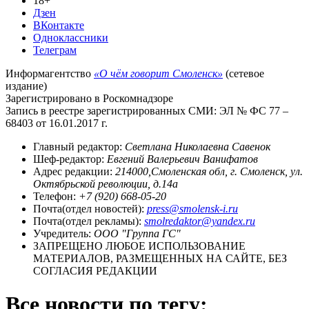
18+
Дзен
ВКонтакте
Одноклассники
Телеграм
Информагентство
«О чём говорит Смоленск»
(сетевое
издание)
Зарегистрировано в Роскомнадзоре
Запись в реестре зарегистрированных СМИ: ЭЛ № ФС 77 –
68403 от 16.01.2017 г.
Главный редактор:
Светлана Николаевна Савенок
Шеф-редактор:
Евгений Валерьевич Ванифатов
Адрес редакции:
214000,Смоленская обл, г. Смоленск, ул.
Октябрьской революции, д.14а
Телефон:
+7 (920) 668-05-20
Почта(отдел новостей):
press@smolensk-i.ru
Почта(отдел рекламы):
smolredaktor@yandex.ru
Учредитель:
ООО "Группа ГС"
ЗАПРЕЩЕНО ЛЮБОЕ ИСПОЛЬЗОВАНИЕ
МАТЕРИАЛОВ, РАЗМЕЩЕННЫХ НА САЙТЕ, БЕЗ
СОГЛАСИЯ РЕДАКЦИИ
Все новости по тегу: