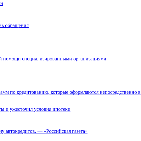
йн
нь обращения
ой помощи специализированными организациями
амм по кредитованию, которые оформляются непосредственно в 
ты и ужесточил условия ипотеки
чу автокредитов. — «Российская газета»