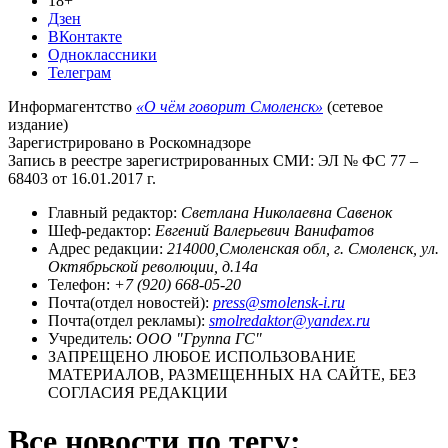
18+
Дзен
ВКонтакте
Одноклассники
Телеграм
Информагентство
«О чём говорит Смоленск»
(сетевое
издание)
Зарегистрировано в Роскомнадзоре
Запись в реестре зарегистрированных СМИ: ЭЛ № ФС 77 –
68403 от 16.01.2017 г.
Главный редактор:
Светлана Николаевна Савенок
Шеф-редактор:
Евгений Валерьевич Ванифатов
Адрес редакции:
214000,Смоленская обл, г. Смоленск, ул.
Октябрьской революции, д.14а
Телефон:
+7 (920) 668-05-20
Почта(отдел новостей):
press@smolensk-i.ru
Почта(отдел рекламы):
smolredaktor@yandex.ru
Учредитель:
ООО "Группа ГС"
ЗАПРЕЩЕНО ЛЮБОЕ ИСПОЛЬЗОВАНИЕ
МАТЕРИАЛОВ, РАЗМЕЩЕННЫХ НА САЙТЕ, БЕЗ
СОГЛАСИЯ РЕДАКЦИИ
Все новости по тегу: