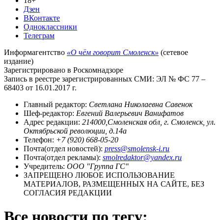
18+
Дзен
ВКонтакте
Одноклассники
Телеграм
Информагентство
«О чём говорит Смоленск»
(сетевое
издание)
Зарегистрировано в Роскомнадзоре
Запись в реестре зарегистрированных СМИ: ЭЛ № ФС 77 –
68403 от 16.01.2017 г.
Главный редактор:
Светлана Николаевна Савенок
Шеф-редактор:
Евгений Валерьевич Ванифатов
Адрес редакции:
214000,Смоленская обл, г. Смоленск, ул.
Октябрьской революции, д.14а
Телефон:
+7 (920) 668-05-20
Почта(отдел новостей):
press@smolensk-i.ru
Почта(отдел рекламы):
smolredaktor@yandex.ru
Учредитель:
ООО "Группа ГС"
ЗАПРЕЩЕНО ЛЮБОЕ ИСПОЛЬЗОВАНИЕ
МАТЕРИАЛОВ, РАЗМЕЩЕННЫХ НА САЙТЕ, БЕЗ
СОГЛАСИЯ РЕДАКЦИИ
Все новости по тегу: