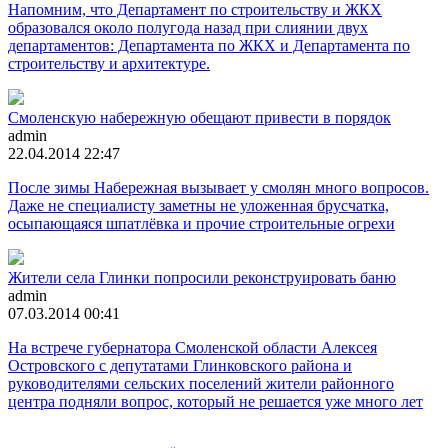
Напомним, что Департамент по строительству и ЖКХ
образовался около полугода назад при слиянии двух
департаментов: Департамента по ЖКХ и Департамента по
строительству и архитектуре.
Смоленскую набережную обещают привести в порядок
admin
22.04.2014 22:47
После зимы Набережная вызывает у смолян много вопросов.
Даже не специалисту заметны не уложенная брусчатка,
осыпающаяся шпатлёвка и прочие строительные огрехи
Жители села Глинки попросили реконструировать баню
admin
07.03.2014 00:41
На встрече губернатора Смоленской области Алексея
Островского с депутатами Глинковского района и
руководителями сельских поселений жители районного
центра подняли вопрос, который не решается уже много лет