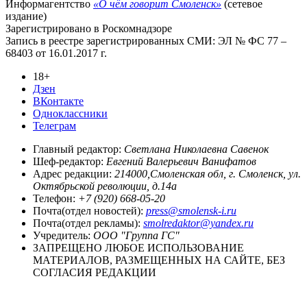
Информагентство
«О чём говорит Смоленск»
(сетевое
издание)
Зарегистрировано в Роскомнадзоре
Запись в реестре зарегистрированных СМИ: ЭЛ № ФС 77 –
68403 от 16.01.2017 г.
18+
Дзен
ВКонтакте
Одноклассники
Телеграм
Главный редактор:
Светлана Николаевна Савенок
Шеф-редактор:
Евгений Валерьевич Ванифатов
Адрес редакции:
214000,Смоленская обл, г. Смоленск, ул.
Октябрьской революции, д.14а
Телефон:
+7 (920) 668-05-20
Почта(отдел новостей):
press@smolensk-i.ru
Почта(отдел рекламы):
smolredaktor@yandex.ru
Учредитель:
ООО "Группа ГС"
ЗАПРЕЩЕНО ЛЮБОЕ ИСПОЛЬЗОВАНИЕ
МАТЕРИАЛОВ, РАЗМЕЩЕННЫХ НА САЙТЕ, БЕЗ
СОГЛАСИЯ РЕДАКЦИИ