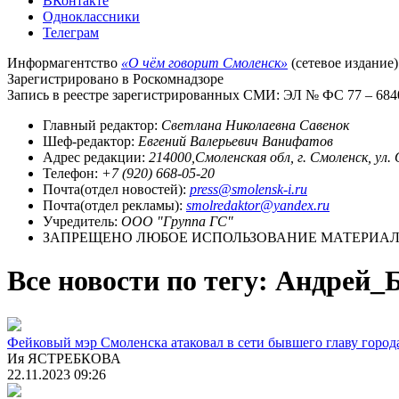
ВКонтакте
Одноклассники
Телеграм
Информагентство
«О чём говорит Смоленск»
(сетевое издание)
Зарегистрировано в Роскомнадзоре
Запись в реестре зарегистрированных СМИ: ЭЛ № ФС 77 – 68403
Главный редактор:
Светлана Николаевна Савенок
Шеф-редактор:
Евгений Валерьевич Ванифатов
Адрес редакции:
214000,Смоленская обл, г. Смоленск, ул.
Телефон:
+7 (920) 668-05-20
Почта(отдел новостей):
press@smolensk-i.ru
Почта(отдел рекламы):
smolredaktor@yandex.ru
Учредитель:
ООО "Группа ГС"
ЗАПРЕЩЕНО ЛЮБОЕ ИСПОЛЬЗОВАНИЕ МАТЕРИАЛО
Все новости по тегу: Андрей_
Фейковый мэр Смоленска атаковал в сети бывшего главу город
Ия ЯСТРЕБКОВА
22.11.2023 09:26