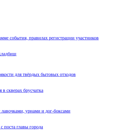
амме события, правилах регистрации участников
 кладбищ
мкости для твёрдых бытовых отходов
я в скверах брусчатка
с лавочками, урнами и дог-боксами
с поста главы города