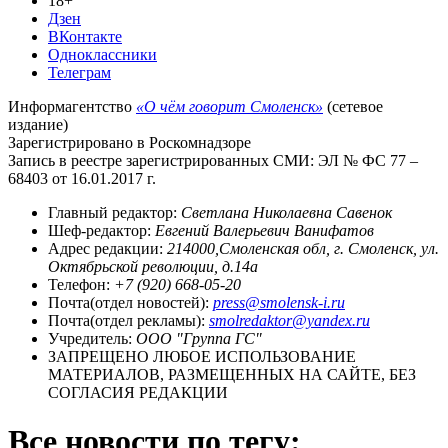
18+
Дзен
ВКонтакте
Одноклассники
Телеграм
Информагентство
«О чём говорит Смоленск»
(сетевое
издание)
Зарегистрировано в Роскомнадзоре
Запись в реестре зарегистрированных СМИ: ЭЛ № ФС 77 –
68403 от 16.01.2017 г.
Главный редактор:
Светлана Николаевна Савенок
Шеф-редактор:
Евгений Валерьевич Ванифатов
Адрес редакции:
214000,Смоленская обл, г. Смоленск, ул.
Октябрьской революции, д.14а
Телефон:
+7 (920) 668-05-20
Почта(отдел новостей):
press@smolensk-i.ru
Почта(отдел рекламы):
smolredaktor@yandex.ru
Учредитель:
ООО "Группа ГС"
ЗАПРЕЩЕНО ЛЮБОЕ ИСПОЛЬЗОВАНИЕ
МАТЕРИАЛОВ, РАЗМЕЩЕННЫХ НА САЙТЕ, БЕЗ
СОГЛАСИЯ РЕДАКЦИИ
Все новости по тегу: