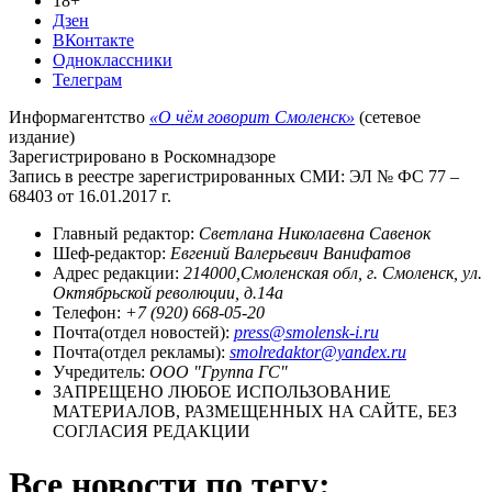
18+
Дзен
ВКонтакте
Одноклассники
Телеграм
Информагентство
«О чём говорит Смоленск»
(сетевое
издание)
Зарегистрировано в Роскомнадзоре
Запись в реестре зарегистрированных СМИ: ЭЛ № ФС 77 –
68403 от 16.01.2017 г.
Главный редактор:
Светлана Николаевна Савенок
Шеф-редактор:
Евгений Валерьевич Ванифатов
Адрес редакции:
214000,Смоленская обл, г. Смоленск, ул.
Октябрьской революции, д.14а
Телефон:
+7 (920) 668-05-20
Почта(отдел новостей):
press@smolensk-i.ru
Почта(отдел рекламы):
smolredaktor@yandex.ru
Учредитель:
ООО "Группа ГС"
ЗАПРЕЩЕНО ЛЮБОЕ ИСПОЛЬЗОВАНИЕ
МАТЕРИАЛОВ, РАЗМЕЩЕННЫХ НА САЙТЕ, БЕЗ
СОГЛАСИЯ РЕДАКЦИИ
Все новости по тегу: