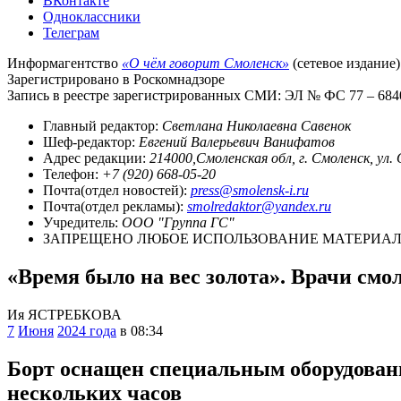
ВКонтакте
Одноклассники
Телеграм
Информагентство
«О чём говорит Смоленск»
(сетевое издание)
Зарегистрировано в Роскомнадзоре
Запись в реестре зарегистрированных СМИ: ЭЛ № ФС 77 – 68403
Главный редактор:
Светлана Николаевна Савенок
Шеф-редактор:
Евгений Валерьевич Ванифатов
Адрес редакции:
214000,Смоленская обл, г. Смоленск, ул.
Телефон:
+7 (920) 668-05-20
Почта(отдел новостей):
press@smolensk-i.ru
Почта(отдел рекламы):
smolredaktor@yandex.ru
Учредитель:
ООО "Группа ГС"
ЗАПРЕЩЕНО ЛЮБОЕ ИСПОЛЬЗОВАНИЕ МАТЕРИАЛО
«Время было на вес золота». Врачи смо
Ия ЯСТРЕБКОВА
7
Июня
2024 года
в 08:34
Борт оснащен специальным оборудовани
нескольких часов