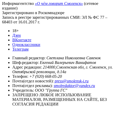
Информагентство
«О чём говорит Смоленск»
(сетевое
издание)
Зарегистрировано в Роскомнадзоре
Запись в реестре зарегистрированных СМИ: ЭЛ № ФС 77 –
68403 от 16.01.2017 г.
18+
Дзен
ВКонтакте
Одноклассники
Телеграм
Главный редактор:
Светлана Николаевна Савенок
Шеф-редактор:
Евгений Валерьевич Ванифатов
Адрес редакции:
214000,Смоленская обл, г. Смоленск, ул.
Октябрьской революции, д.14а
Телефон:
+7 (920) 668-05-20
Почта(отдел новостей):
press@smolensk-i.ru
Почта(отдел рекламы):
smolredaktor@yandex.ru
Учредитель:
ООО "Группа ГС"
ЗАПРЕЩЕНО ЛЮБОЕ ИСПОЛЬЗОВАНИЕ
МАТЕРИАЛОВ, РАЗМЕЩЕННЫХ НА САЙТЕ, БЕЗ
СОГЛАСИЯ РЕДАКЦИИ