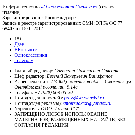
Информагентство
«О чём говорит Смоленск»
(сетевое
издание)
Зарегистрировано в Роскомнадзоре
Запись в реестре зарегистрированных СМИ: ЭЛ № ФС 77 –
68403 от 16.01.2017 г.
18+
Дзен
ВКонтакте
Одноклассники
Телеграм
Главный редактор:
Светлана Николаевна Савенок
Шеф-редактор:
Евгений Валерьевич Ванифатов
Адрес редакции:
214000,Смоленская обл, г. Смоленск, ул.
Октябрьской революции, д.14а
Телефон:
+7 (920) 668-05-20
Почта(отдел новостей):
press@smolensk-i.ru
Почта(отдел рекламы):
smolredaktor@yandex.ru
Учредитель:
ООО "Группа ГС"
ЗАПРЕЩЕНО ЛЮБОЕ ИСПОЛЬЗОВАНИЕ
МАТЕРИАЛОВ, РАЗМЕЩЕННЫХ НА САЙТЕ, БЕЗ
СОГЛАСИЯ РЕДАКЦИИ