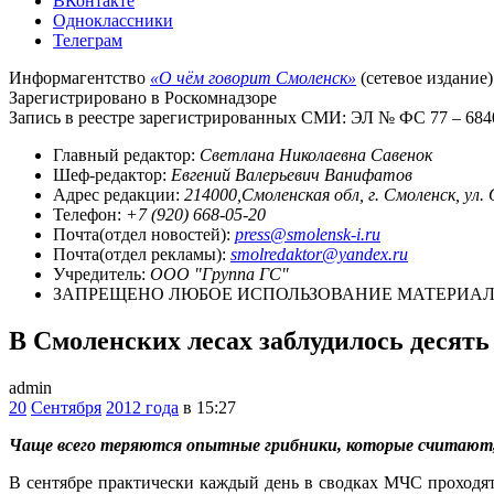
ВКонтакте
Одноклассники
Телеграм
Информагентство
«О чём говорит Смоленск»
(сетевое издание)
Зарегистрировано в Роскомнадзоре
Запись в реестре зарегистрированных СМИ: ЭЛ № ФС 77 – 68403
Главный редактор:
Светлана Николаевна Савенок
Шеф-редактор:
Евгений Валерьевич Ванифатов
Адрес редакции:
214000,Смоленская обл, г. Смоленск, ул.
Телефон:
+7 (920) 668-05-20
Почта(отдел новостей):
press@smolensk-i.ru
Почта(отдел рекламы):
smolredaktor@yandex.ru
Учредитель:
ООО "Группа ГС"
ЗАПРЕЩЕНО ЛЮБОЕ ИСПОЛЬЗОВАНИЕ МАТЕРИАЛО
В Смоленских лесах заблудилось десять
admin
20
Сентября
2012 года
в 15:27
Чаще всего теряются опытные грибники, которые считают, 
В сентябре практически каждый день в сводках МЧС проходят 