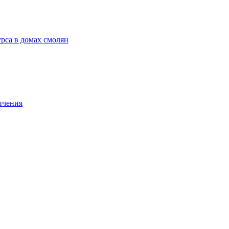
рса в домах смолян
ичения