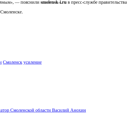
ртным»
, — пояснили
smolensk-i.ru
в пресс-службе правительства 
 Смоленске.
и
Смоленск
усиление
натор Смоленской области Василий Анохин