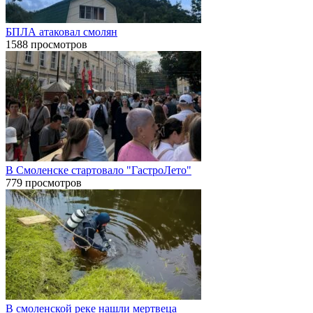
БПЛА атаковал смолян
1588 просмотров
В Смоленске стартовало "ГастроЛето"
779 просмотров
В смоленской реке нашли мертвеца