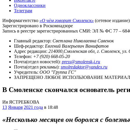
ВКонтакте
Одноклассники
Телеграм
Информагентство
«О чём говорит Смоленск»
(сетевое издание)
Зарегистрировано в Роскомнадзоре
Запись в реестре зарегистрированных СМИ: ЭЛ № ФС 77 – 68403
Главный редактор:
Светлана Николаевна Савенок
Шеф-редактор:
Евгений Валерьевич Ванифатов
Адрес редакции:
214000,Смоленская обл, г. Смоленск, ул.
Телефон:
+7 (920) 668-05-20
Почта(отдел новостей):
press@smolensk-i.ru
Почта(отдел рекламы):
smolredaktor@yandex.ru
Учредитель:
ООО "Группа ГС"
ЗАПРЕЩЕНО ЛЮБОЕ ИСПОЛЬЗОВАНИЕ МАТЕРИАЛО
В Смоленске скончался основатель рег
Ия ЯСТРЕБКОВА
13
Января
2021 года
в 18:48
«Несколько месяцев он боролся с болезн