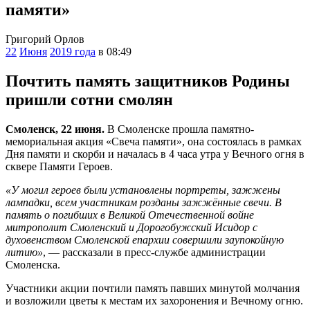
памяти»
Григорий Орлов
22
Июня
2019 года
в 08:49
Почтить память защитников Родины
пришли сотни смолян
Смоленск, 22 июня.
В Смоленске прошла памятно-
мемориальная акция «Свеча памяти», она состоялась в рамках
Дня памяти и скорби и началась в 4 часа утра у Вечного огня в
сквере Памяти Героев.
«У могил героев были установлены портреты, зажжены
лампадки, всем участникам розданы зажжённые свечи. В
память о погибших в Великой Отечественной войне
митрополит Смоленский и Дорогобужский Исидор с
духовенством Смоленской епархии совершили заупокойную
литию»
, — рассказали в пресс-службе администрации
Смоленска.
Участники акции почтили память павших минутой молчания
и возложили цветы к местам их захоронения и Вечному огню.