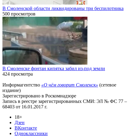
В Смоленской области ликвидированы три беспилотника
500 просмотров
В Смоленске фонтан кипятка забил из-под земли
424 просмотра
Информагентство
«О чём говорит Смоленск»
(сетевое
издание)
Зарегистрировано в Роскомнадзоре
Запись в реестре зарегистрированных СМИ: ЭЛ № ФС 77 –
68403 от 16.01.2017 г.
18+
Дзен
ВКонтакте
Одноклассники