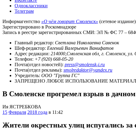
ВКонтакте
Одноклассники
Телеграм
Информагентство
«О чём говорит Смоленск»
(сетевое издание)
Зарегистрировано в Роскомнадзоре
Запись в реестре зарегистрированных СМИ: ЭЛ № ФС 77 – 68403
Главный редактор:
Светлана Николаевна Савенок
Шеф-редактор:
Евгений Валерьевич Ванифатов
Адрес редакции:
214000,Смоленская обл, г. Смоленск, ул.
Телефон:
+7 (920) 668-05-20
Почта(отдел новостей):
press@smolensk-i.ru
Почта(отдел рекламы):
smolredaktor@yandex.ru
Учредитель:
ООО "Группа ГС"
ЗАПРЕЩЕНО ЛЮБОЕ ИСПОЛЬЗОВАНИЕ МАТЕРИАЛО
В Смоленске прогремел взрыв в дачном
Ия ЯСТРЕБКОВА
15
Февраля
2018 года
в 11:42
Жители окрестных улиц испугались за