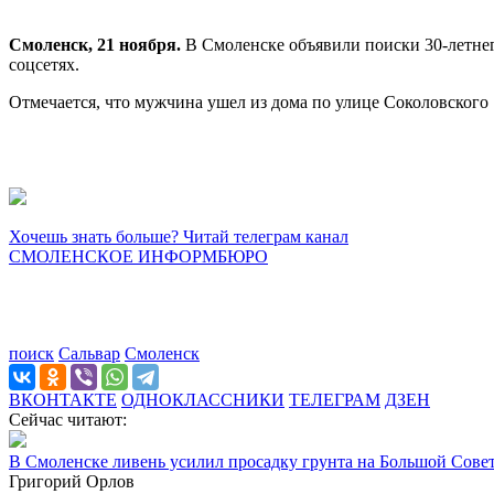
Смоленск, 21 ноября.
В Смоленске объявили поиски 30-летнег
соцсетях.
Отмечается, что мужчина ушел из дома по улице Соколовского 1
Хочешь знать больше? Читай телеграм канал
СМОЛЕНСКОЕ ИНФОРМБЮРО
поиск
Сальвар
Смоленск
ВКОНТАКТЕ
ОДНОКЛАССНИКИ
ТЕЛЕГРАМ
ДЗЕН
Сейчас читают:
В Смоленске ливень усилил просадку грунта на Большой Сове
Григорий Орлов