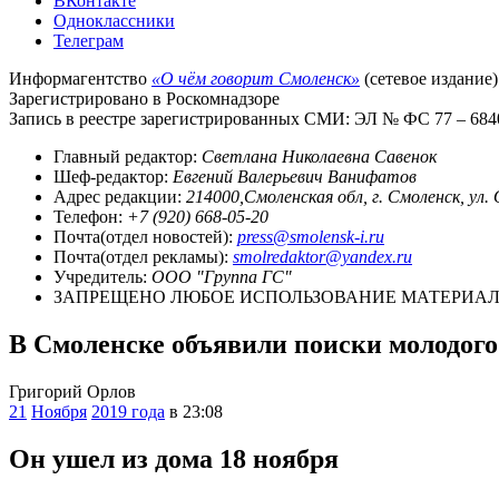
ВКонтакте
Одноклассники
Телеграм
Информагентство
«О чём говорит Смоленск»
(сетевое издание)
Зарегистрировано в Роскомнадзоре
Запись в реестре зарегистрированных СМИ: ЭЛ № ФС 77 – 68403
Главный редактор:
Светлана Николаевна Савенок
Шеф-редактор:
Евгений Валерьевич Ванифатов
Адрес редакции:
214000,Смоленская обл, г. Смоленск, ул.
Телефон:
+7 (920) 668-05-20
Почта(отдел новостей):
press@smolensk-i.ru
Почта(отдел рекламы):
smolredaktor@yandex.ru
Учредитель:
ООО "Группа ГС"
ЗАПРЕЩЕНО ЛЮБОЕ ИСПОЛЬЗОВАНИЕ МАТЕРИАЛО
В Смоленске объявили поиски молодог
Григорий Орлов
21
Ноября
2019 года
в 23:08
Он ушел из дома 18 ноября