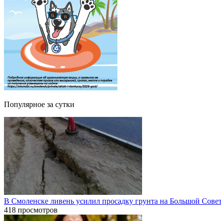
Популярное за сутки
В Смоленске ливень усилил просадку грунта на Большой Сове
418 просмотров