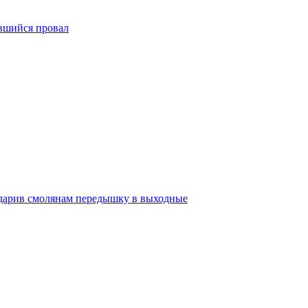
вшийся провал
одарив смолянам передышку в выходные