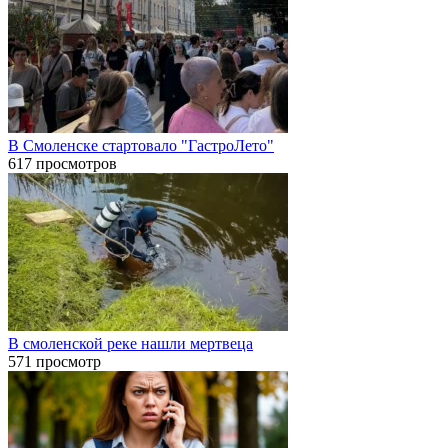
В Смоленске стартовало "ГастроЛето"
617 просмотров
В смоленской реке нашли мертвеца
571 просмотр