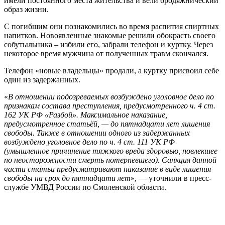
имели постоянного места жительства и вели бродяжнический
образ жизни.
С погибшим они познакомились во время распития спиртных
напитков. Новоявленные знакомые решили обокрасть своего
собутыльника – избили его, забрали телефон и куртку. Через
некоторое время мужчина от полученных травм скончался.
Телефон «новые владельцы» продали, а куртку присвоил себе
один из задержанных.
«
В отношении подозреваемых возбуждено уголовное дело по
признакам состава преступления, предусмотренного ч. 4 ст.
162 УК РФ «Разбой». Максимальное наказание,
предусмотренное статьёй, — до пятнадцати лет лишения
свободы. Также в отношении одного из задержанных
возбуждено уголовное дело по ч. 4 ст. 111 УК РФ
(умышленное причинение тяжкого вреда здоровью, повлекшее
по неосторожности смерть потерпевшего). Санкция данной
части статьи предусматривают наказание в виде лишения
свободы на срок до пятнадцати лет
», — уточнили в пресс-
службе УМВД России по Смоленской области.