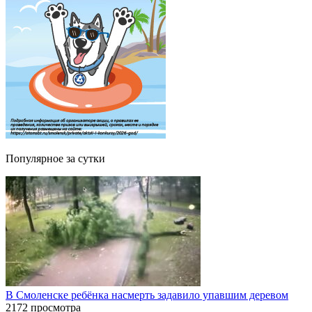
Популярное за сутки
В Смоленске ребёнка насмерть задавило упавшим деревом
2172 просмотра