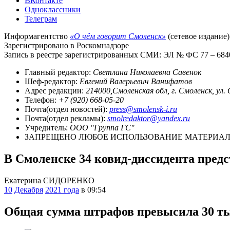
ВКонтакте
Одноклассники
Телеграм
Информагентство
«О чём говорит Смоленск»
(сетевое издание)
Зарегистрировано в Роскомнадзоре
Запись в реестре зарегистрированных СМИ: ЭЛ № ФС 77 – 68403
Главный редактор:
Светлана Николаевна Савенок
Шеф-редактор:
Евгений Валерьевич Ванифатов
Адрес редакции:
214000,Смоленская обл, г. Смоленск, ул.
Телефон:
+7 (920) 668-05-20
Почта(отдел новостей):
press@smolensk-i.ru
Почта(отдел рекламы):
smolredaktor@yandex.ru
Учредитель:
ООО "Группа ГС"
ЗАПРЕЩЕНО ЛЮБОЕ ИСПОЛЬЗОВАНИЕ МАТЕРИАЛО
В Смоленске 34 ковид-диссидента предс
Екатерина СИДОРЕНКО
10
Декабря
2021 года
в 09:54
Общая сумма штрафов превысила 30 ты