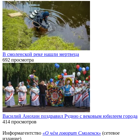
В смоленской реке нашли мертвеца
692 просмотра
Василий Анохин поздравил Рудню с вековым юбилеем города
414 просмотров
Информагентство
«О чём говорит Смоленск»
(сетевое
издание)