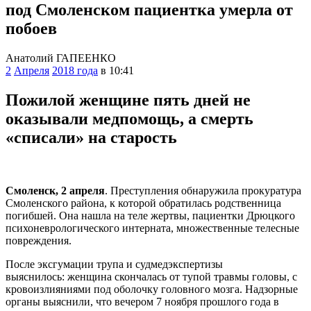
под Смоленском пациентка умерла от
побоев
Анатолий ГАПЕЕНКО
2
Апреля
2018 года
в 10:41
Пожилой женщине пять дней не
оказывали медпомощь, а смерть
«списали» на старость
Смоленск, 2 апреля
. Преступления обнаружила прокуратура
Смоленского района, к которой обратилась родственница
погибшей. Она нашла на теле жертвы, пациентки Дрюцкого
психоневрологического интерната, множественные телесные
повреждения.
После эксгумации трупа и судмедэкспертизы
выяснилось: женщина скончалась от тупой травмы головы, с
кровоизлияниями под оболочку головного мозга. Надзорные
органы выяснили, что вечером 7 ноября прошлого года в