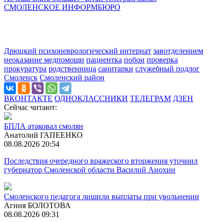
СМОЛЕНСКОЕ ИНФОРМБЮРО
Дрюцкий психоневрологический интернат
завотделением
неоказание медпомощи
пациентка
побои
проверка
прокуратура
родственница
санитарки
служебный подлог
Смоленск
Смоленский район
ВКОНТАКТЕ
ОДНОКЛАССНИКИ
ТЕЛЕГРАМ
ДЗЕН
Сейчас читают:
БПЛА атаковал смолян
Анатолий ГАПЕЕНКО
08.08.2026 20:54
Последствия очередного вражеского вторжения уточнил
губернатор Смоленской области Василий Анохин
Смоленского педагога лишили выплаты при увольнении
Агния БОЛОТОВА
08.08.2026 09:31