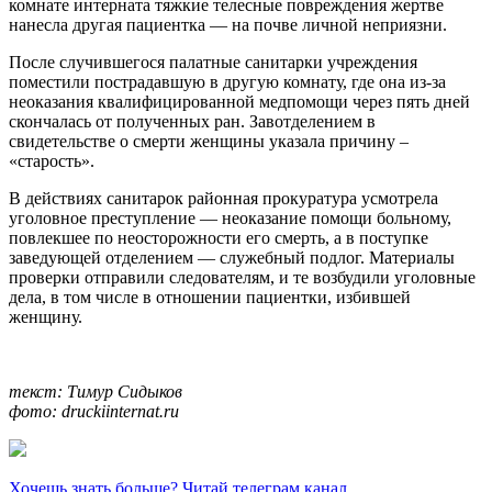
комнате интерната тяжкие телесные повреждения жертве
нанесла другая пациентка — на почве личной неприязни.
После случившегося палатные санитарки учреждения
поместили пострадавшую в другую комнату, где она из-за
неоказания квалифицированной медпомощи через пять дней
скончалась от полученных ран. Завотделением в
свидетельстве о смерти женщины указала причину –
«старость».
В действиях санитарок районная прокуратура усмотрела
уголовное преступление — неоказание помощи больному,
повлекшее по неосторожности его смерть, а в поступке
заведующей отделением — служебный подлог. Материалы
проверки отправили следователям, и те возбудили уголовные
дела, в том числе в отношении пациентки, избившей
женщину.
текст: Тимур Сидыков
фото: druckiinternat.ru
Хочешь знать больше? Читай телеграм канал