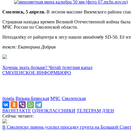
Смоленск, 5 апреля.
В лесном массиве Вяземского района спа
Страшная находка времен Великой Отечественной войны была 
МЧС России по Смоленской области.
Неподалёку от райцентра в лесу нашли авиабомбу SD-50. Её 
текст: Екатерина Добрая
Хочешь знать больше? Читай телеграм канал
СМОЛЕНСКОЕ ИНФОРМБЮРО
бомба
Вязьма-Брянская
МЧС
Смоленская
ВКОНТАКТЕ
ОДНОКЛАССНИКИ
ТЕЛЕГРАМ
ДЗЕН
Сейчас читают:
В Смоленске ливень усилил просадку грунта на Большой Сове