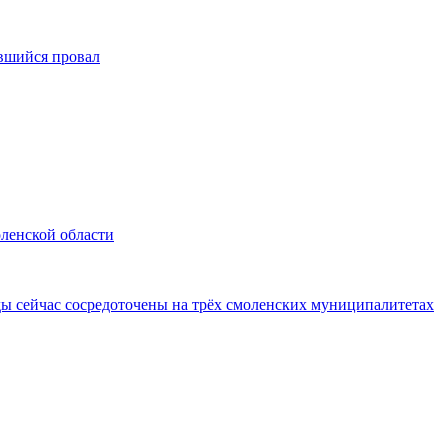
вшийся провал
оленской области
ды сейчас сосредоточены на трёх смоленских муниципалитетах