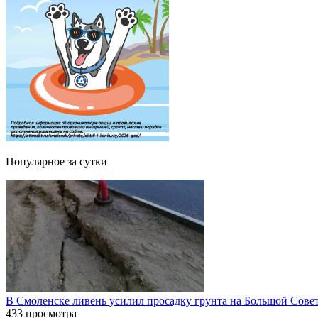
Популярное за сутки
В Смоленске ливень усилил просадку грунта на Большой Сове
433 просмотра