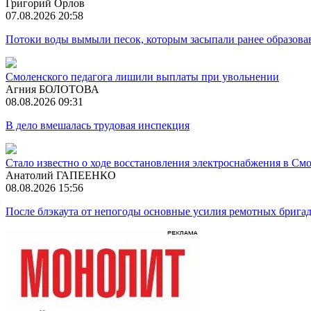
Григорий Орлов
07.08.2026 20:58
Потоки воды вымыли песок, которым засыпали ранее образова
Смоленского педагога лишили выплаты при увольнении
Агния БОЛОТОВА
08.08.2026 09:31
В дело вмешалась трудовая инспекция
Стало известно о ходе восстановления электроснабжения в См
Анатолий ГАПЕЕНКО
08.08.2026 15:56
После блэкаута от непогоды основные усилия ремотных брига