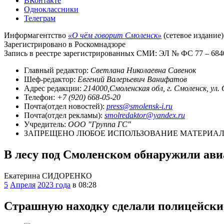
ВКонтакте
Одноклассники
Телеграм
Информагентство
«О чём говорит Смоленск»
(сетевое издание)
Зарегистрировано в Роскомнадзоре
Запись в реестре зарегистрированных СМИ: ЭЛ № ФС 77 – 68403
Главный редактор:
Светлана Николаевна Савенок
Шеф-редактор:
Евгений Валерьевич Ванифатов
Адрес редакции:
214000,Смоленская обл, г. Смоленск, ул.
Телефон:
+7 (920) 668-05-20
Почта(отдел новостей):
press@smolensk-i.ru
Почта(отдел рекламы):
smolredaktor@yandex.ru
Учредитель:
ООО "Группа ГС"
ЗАПРЕЩЕНО ЛЮБОЕ ИСПОЛЬЗОВАНИЕ МАТЕРИАЛО
В лесу под Смоленском обнаружили ави
Екатерина СИДОРЕНКО
5
Апреля
2023 года
в 08:28
Страшную находку сделали полицейски