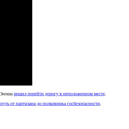
 Юноша
решил перейти дорогу в неположенном месте
.
путь от партизана до полковника госбезопасности
.