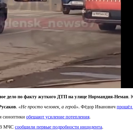
ное дело по факту жуткого ДТП на улице Нормандия-Неман
.
Русаков
.
«Не просто человек, а герой»
. Фёдор Иванович
прошёл 
ом синоптики
обещают усиление потепления
.
 В МЧС
сообщили первые подробности инцидента
.