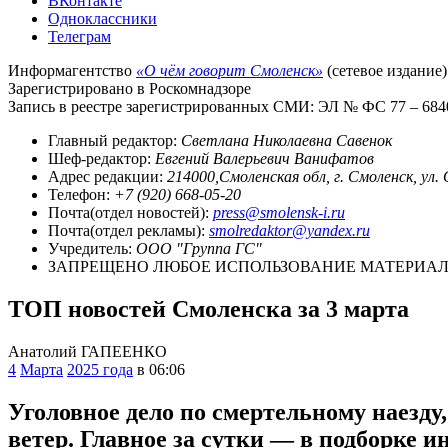
ВКонтакте
Одноклассники
Телеграм
Информагентство
«О чём говорит Смоленск»
(сетевое издание)
Зарегистрировано в Роскомнадзоре
Запись в реестре зарегистрированных СМИ: ЭЛ № ФС 77 – 68403
Главный редактор:
Светлана Николаевна Савенок
Шеф-редактор:
Евгений Валерьевич Ванифатов
Адрес редакции:
214000,Смоленская обл, г. Смоленск, ул.
Телефон:
+7 (920) 668-05-20
Почта(отдел новостей):
press@smolensk-i.ru
Почта(отдел рекламы):
smolredaktor@yandex.ru
Учредитель:
ООО "Группа ГС"
ЗАПРЕЩЕНО ЛЮБОЕ ИСПОЛЬЗОВАНИЕ МАТЕРИАЛО
ТОП новостей Смоленска за 3 марта
Анатолий ГАПЕЕНКО
4
Марта
2025 года
в 06:06
Уголовное дело по смертельному наезду
ветер. Главное за сутки — в подборке 