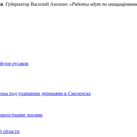
ия
. Губернатор Василий Анохин:
«Работы идут по инициирован
фёдор русаков
щины под упавшими деревьями в Смоленске
должностными лицами
й области