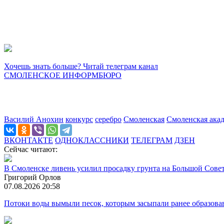
Хочешь знать больше? Читай телеграм канал
СМОЛЕНСКОЕ ИНФОРМБЮРО
Василий Анохин
конкурс
серебро
Смоленская
Смоленская акад
ВКОНТАКТЕ
ОДНОКЛАССНИКИ
ТЕЛЕГРАМ
ДЗЕН
Сейчас читают:
В Смоленске ливень усилил просадку грунта на Большой Сове
Григорий Орлов
07.08.2026 20:58
Потоки воды вымыли песок, которым засыпали ранее образова