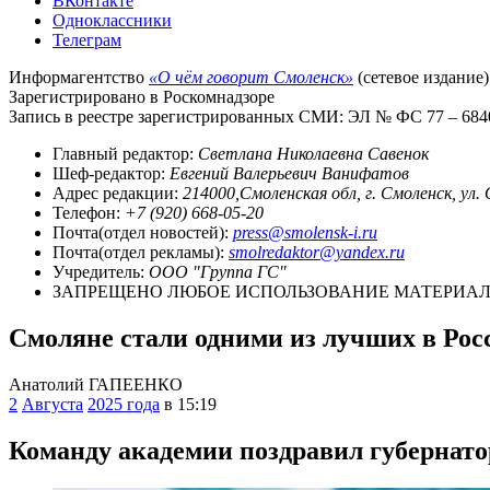
ВКонтакте
Одноклассники
Телеграм
Информагентство
«О чём говорит Смоленск»
(сетевое издание)
Зарегистрировано в Роскомнадзоре
Запись в реестре зарегистрированных СМИ: ЭЛ № ФС 77 – 68403
Главный редактор:
Светлана Николаевна Савенок
Шеф-редактор:
Евгений Валерьевич Ванифатов
Адрес редакции:
214000,Смоленская обл, г. Смоленск, ул.
Телефон:
+7 (920) 668-05-20
Почта(отдел новостей):
press@smolensk-i.ru
Почта(отдел рекламы):
smolredaktor@yandex.ru
Учредитель:
ООО "Группа ГС"
ЗАПРЕЩЕНО ЛЮБОЕ ИСПОЛЬЗОВАНИЕ МАТЕРИАЛО
Смоляне стали одними из лучших в Рос
Анатолий ГАПЕЕНКО
2
Августа
2025 года
в 15:19
Команду академии поздравил губернато