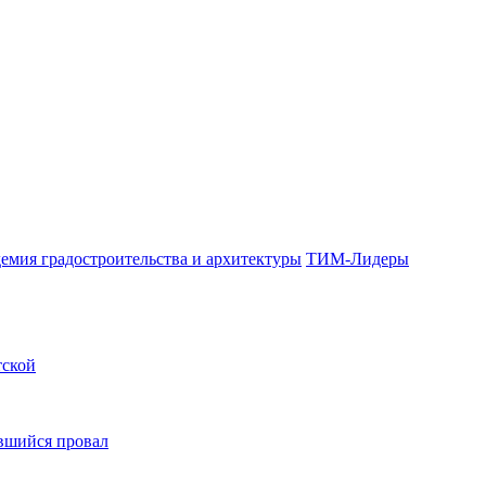
емия градостроительства и архитектуры
ТИМ-Лидеры
тской
вшийся провал