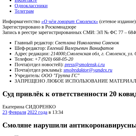
ВКонтакте
Одноклассники
Телеграм
Информагентство
«О чём говорит Смоленск»
(сетевое издание)
Зарегистрировано в Роскомнадзоре
Запись в реестре зарегистрированных СМИ: ЭЛ № ФС 77 – 68403
Главный редактор:
Светлана Николаевна Савенок
Шеф-редактор:
Евгений Валерьевич Ванифатов
Адрес редакции:
214000,Смоленская обл, г. Смоленск, ул.
Телефон:
+7 (920) 668-05-20
Почта(отдел новостей):
press@smolensk-i.ru
Почта(отдел рекламы):
smolredaktor@yandex.ru
Учредитель:
ООО "Группа ГС"
ЗАПРЕЩЕНО ЛЮБОЕ ИСПОЛЬЗОВАНИЕ МАТЕРИАЛО
Суд привлёк к ответственности 20 кови
Екатерина СИДОРЕНКО
23
Февраля
2022 года
в 13:34
Смоляне нарушили антикоронавирусный