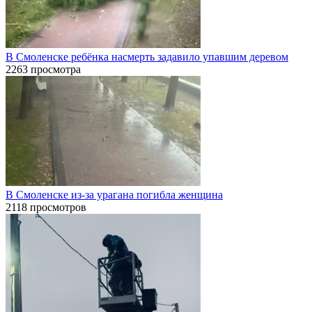
В Смоленске ребёнка насмерть задавило упавшим деревом
2263 просмотра
В Смоленске из-за урагана погибла женщина
2118 просмотров