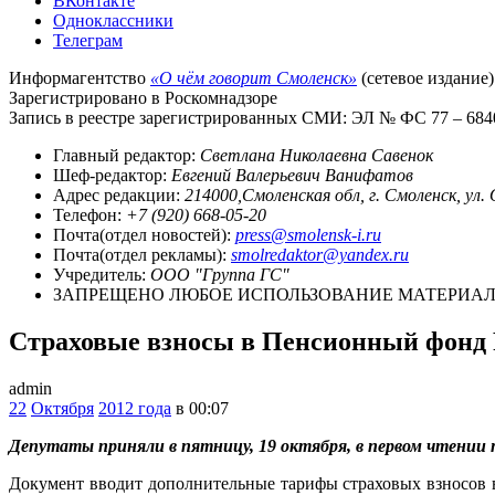
ВКонтакте
Одноклассники
Телеграм
Информагентство
«О чём говорит Смоленск»
(сетевое издание)
Зарегистрировано в Роскомнадзоре
Запись в реестре зарегистрированных СМИ: ЭЛ № ФС 77 – 68403
Главный редактор:
Светлана Николаевна Савенок
Шеф-редактор:
Евгений Валерьевич Ванифатов
Адрес редакции:
214000,Смоленская обл, г. Смоленск, ул.
Телефон:
+7 (920) 668-05-20
Почта(отдел новостей):
press@smolensk-i.ru
Почта(отдел рекламы):
smolredaktor@yandex.ru
Учредитель:
ООО "Группа ГС"
ЗАПРЕЩЕНО ЛЮБОЕ ИСПОЛЬЗОВАНИЕ МАТЕРИАЛО
Страховые взносы в Пенсионный фонд 
admin
22
Октября
2012 года
в 00:07
Депутаты приняли в пятницу, 19 октября, в первом чтении 
Документ вводит дополнительные тарифы страховых взносов 