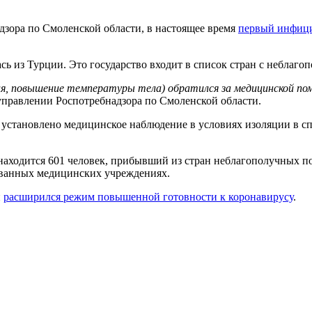
зора по Смоленской области, в настоящее время
первый инфици
ась из Турции. Это государство входит в список стран с неблаг
я, повышение температуры тела) обратился за медицинской пом
управлении Роспотребнадзора по Смоленской области.
ло установлено медицинское наблюдение в условиях изоляции в
аходится 601 человек, прибывший из стран неблагополучных по
ованных медицинских учреждениях.
и
расширился режим повышенной готовности к коронавирусу
.