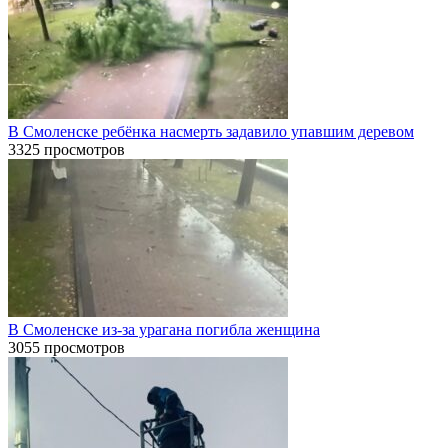
В Смоленске ребёнка насмерть задавило упавшим деревом
3325 просмотров
В Смоленске из-за урагана погибла женщина
3055 просмотров