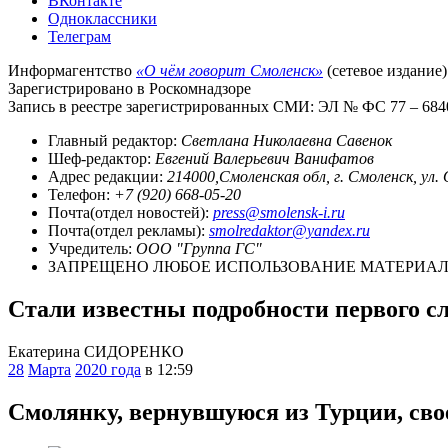
ВКонтакте
Одноклассники
Телеграм
Информагентство
«О чём говорит Смоленск»
(сетевое издание)
Зарегистрировано в Роскомнадзоре
Запись в реестре зарегистрированных СМИ: ЭЛ № ФС 77 – 68403
Главный редактор:
Светлана Николаевна Савенок
Шеф-редактор:
Евгений Валерьевич Ванифатов
Адрес редакции:
214000,Смоленская обл, г. Смоленск, ул.
Телефон:
+7 (920) 668-05-20
Почта(отдел новостей):
press@smolensk-i.ru
Почта(отдел рекламы):
smolredaktor@yandex.ru
Учредитель:
ООО "Группа ГС"
ЗАПРЕЩЕНО ЛЮБОЕ ИСПОЛЬЗОВАНИЕ МАТЕРИАЛО
Стали известны подробности первого с
Екатерина СИДОРЕНКО
28
Марта
2020 года
в 12:59
Смолянку, вернувшуюся из Турции, сво