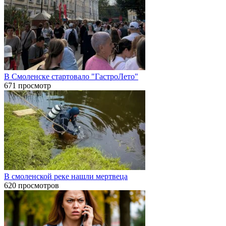
В Смоленске стартовало "ГастроЛето"
671 просмотр
В смоленской реке нашли мертвеца
620 просмотров