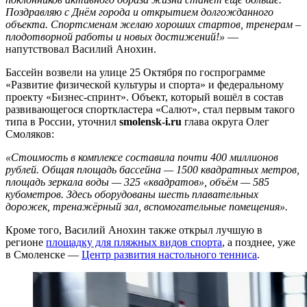
Поздравляю с Днём города и открытием долгожданного
объекта. Спортсменам желаю хороших стартов, тренерам –
плодотворной работы и новых достижений!»
—
напутствовал Василий Анохин.
Бассейн возвели на улице 25 Октября по госпрограмме
«Развитие физической культуры и спорта» и федеральному
проекту «Бизнес-спринт». Объект, который вошёл в состав
развивающегося спорткластера «Салют», стал первым такого
типа в России, уточнил
smolensk-i.ru
глава округа Олег
Смоляков:
«Стоимость в комплексе составила почти 400 миллионов
рублей. Общая площадь бассейна — 1500 квадратных метров,
площадь зеркала воды — 325 «квадратов», объём — 585
кубометров. Здесь оборудованы шесть плавательных
дорожек, тренажёрный зал, вспомогательные помещения».
Кроме того, Василий Анохин также открыл лучшую в
регионе
площадку для пляжных видов спорта
, а позднее, уже
в Смоленске —
Центр развития настольного тенниса
.