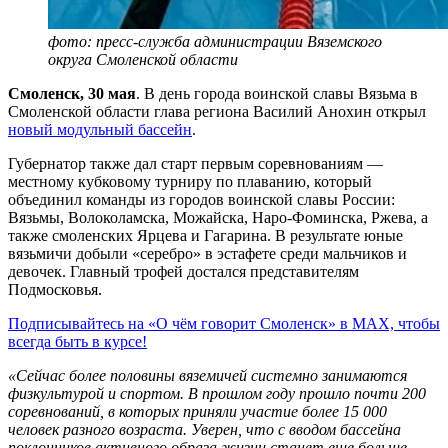
фото: пресс-служба администрации Вяземского
округа Смоленской области
Смоленск, 30 мая
. В день города воинской славы Вязьма в
Смоленской области глава региона Василий Анохин открыл
новый модульный бассейн
.
Губернатор также дал старт первым соревнованиям —
местному кубковому турниру по плаванию, который
объединил команды из городов воинской славы России:
Вязьмы, Волоколамска, Можайска, Наро-Фоминска, Ржева, а
также смоленских Ярцева и Гагарина. В результате юные
вязьмичи добыли «серебро» в эстафете среди мальчиков и
девочек. Главный трофей достался представителям
Подмосковья.
Подписывайтесь на «О чём говорит Смоленск» в MAX, чтобы
всегда быть в курсе!
«Сейчас более половины вяземичей системно занимаются
физкультурой и спортом. В прошлом году прошло почти 200
соревнований, в которых приняли участие более 15 000
человек разного возраста. Уверен, что с вводом бассейна
поклонников активного образа жизни станет еще больше.