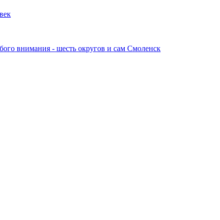
овек
обого внимания - шесть округов и сам Смоленск