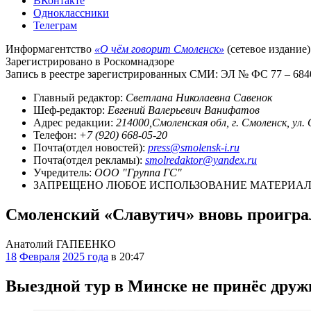
ВКонтакте
Одноклассники
Телеграм
Информагентство
«О чём говорит Смоленск»
(сетевое издание)
Зарегистрировано в Роскомнадзоре
Запись в реестре зарегистрированных СМИ: ЭЛ № ФС 77 – 68403
Главный редактор:
Светлана Николаевна Савенок
Шеф-редактор:
Евгений Валерьевич Ванифатов
Адрес редакции:
214000,Смоленская обл, г. Смоленск, ул.
Телефон:
+7 (920) 668-05-20
Почта(отдел новостей):
press@smolensk-i.ru
Почта(отдел рекламы):
smolredaktor@yandex.ru
Учредитель:
ООО "Группа ГС"
ЗАПРЕЩЕНО ЛЮБОЕ ИСПОЛЬЗОВАНИЕ МАТЕРИАЛО
Смоленский «Славутич» вновь проигр
Анатолий ГАПЕЕНКО
18
Февраля
2025 года
в 20:47
Выездной тур в Минске не принёс друж