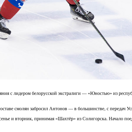
тояния с лидером белорусской экстралиги — «Юностью» из рес
составе смолян забросил Антонов — в большинстве, с передач У
енье и вторник, принимая «Шахтёр» из Солигорска. Начало поед