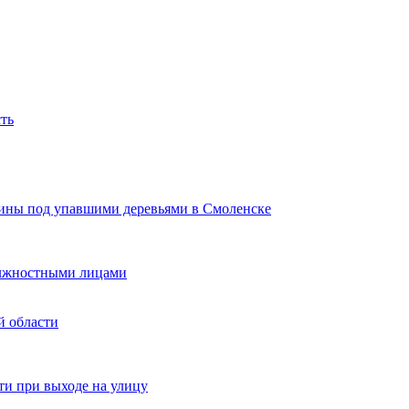
ть
щины под упавшими деревьями в Смоленске
должностными лицами
й области
и при выходе на улицу