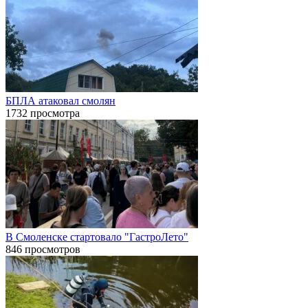
БПЛА атаковал смолян
1732 просмотра
В Смоленске стартовало "ГастроЛето"
846 просмотров