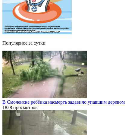
Популярное за сутки
В Смоленске ребёнка насмерть задавило упавшим деревом
1828 просмотров