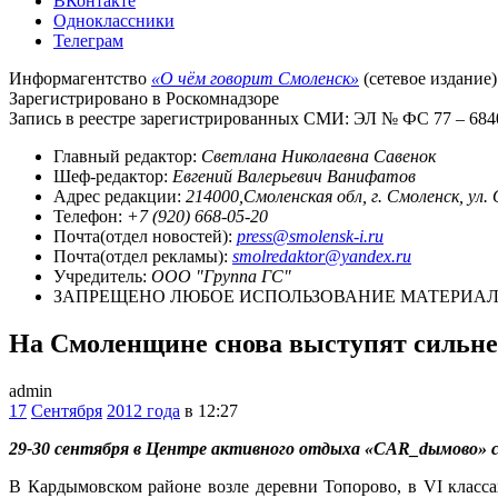
ВКонтакте
Одноклассники
Телеграм
Информагентство
«О чём говорит Смоленск»
(сетевое издание)
Зарегистрировано в Роскомнадзоре
Запись в реестре зарегистрированных СМИ: ЭЛ № ФС 77 – 68403
Главный редактор:
Светлана Николаевна Савенок
Шеф-редактор:
Евгений Валерьевич Ванифатов
Адрес редакции:
214000,Смоленская обл, г. Смоленск, ул.
Телефон:
+7 (920) 668-05-20
Почта(отдел новостей):
press@smolensk-i.ru
Почта(отдел рекламы):
smolredaktor@yandex.ru
Учредитель:
ООО "Группа ГС"
ЗАПРЕЩЕНО ЛЮБОЕ ИСПОЛЬЗОВАНИЕ МАТЕРИАЛО
На Смоленщине снова выступят сильн
admin
17
Сентября
2012 года
в 12:27
29-30 сентября в Центре активного отдыха «CAR_dымово» с
В Кардымовском районе возле деревни Топорово, в VI класса