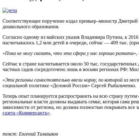
Соответствующее поручение издал премьер–министр Дмитрий М
дошкольного образования.
Согласно одному из майских указов Владимира Путина, к 2016 г
насчитывалось 1,2 млн детей в очереди, сейчас — 409 тыс. (при
«
Пока не могу сказать, что эта сфера у нас хорошо развита
»,
Сейчас в стране насчитывается около 50 тыс. государственных
частных садов сосредоточено лишь в восьми регионах РФ: Моск
«
Эти регионы самостоятельно ввели норму, по которой из мес
социальной политике «Деловой России» Сергей Рыбальченко.
Теперь опыт планируется распространить на всю страну путе
региональные власти должны выдавать семье, которая сама реша
зависимости от региона, но должна полностью покрывать все з
газета «Коммерсантъ»
.
текст: Евгений Тимашков