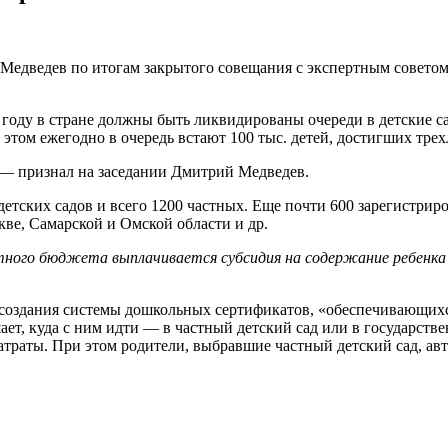
едведев по итогам закрытого совещания с экспертным советом 
оду в стране должны быть ликвидированы очереди в детские сады
 этом ежегодно в очередь встают 100 тыс. детей, достигших трех
 — признал на заседании Дмитрий Медведев.
 детских садов и всего 1200 частных. Еще почти 600 зарегистри
ве, Самарской и Омской области и др.
тного бюджета выплачивается субсидия на содержание ребенка 
м создания системы дошкольных сертификатов, «обеспечивающи
ет, куда с ним идти — в частный детский сад или в государстве
атраты. При этом родители, выбравшие частный детский сад, ав