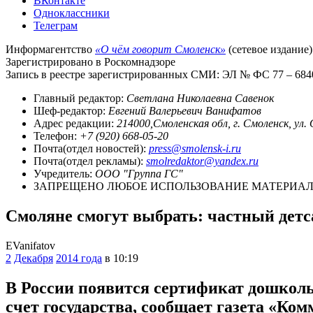
ВКонтакте
Одноклассники
Телеграм
Информагентство
«О чём говорит Смоленск»
(сетевое издание)
Зарегистрировано в Роскомнадзоре
Запись в реестре зарегистрированных СМИ: ЭЛ № ФС 77 – 68403
Главный редактор:
Светлана Николаевна Савенок
Шеф-редактор:
Евгений Валерьевич Ванифатов
Адрес редакции:
214000,Смоленская обл, г. Смоленск, ул.
Телефон:
+7 (920) 668-05-20
Почта(отдел новостей):
press@smolensk-i.ru
Почта(отдел рекламы):
smolredaktor@yandex.ru
Учредитель:
ООО "Группа ГС"
ЗАПРЕЩЕНО ЛЮБОЕ ИСПОЛЬЗОВАНИЕ МАТЕРИАЛО
Смоляне смогут выбрать: частный детс
EVanifatov
2
Декабря
2014 года
в 10:19
В России появится сертификат дошколь
счет государства, сообщает газета «Ком