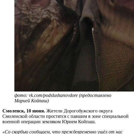
фото: vk.com/podslushanovdore (предоставлено
Марией Койпаш)
Смоленск, 10 июня.
Жители Дорогобужского округа
Смоленской области простятся с павшим в зоне специальной
военной операции земляком Юрием Койпаш.
«Со скорбью сообщаем, что преждевременно ушёл от нас