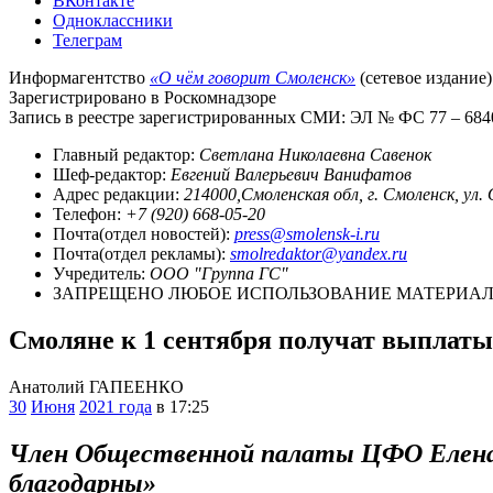
ВКонтакте
Одноклассники
Телеграм
Информагентство
«О чём говорит Смоленск»
(сетевое издание)
Зарегистрировано в Роскомнадзоре
Запись в реестре зарегистрированных СМИ: ЭЛ № ФС 77 – 68403
Главный редактор:
Светлана Николаевна Савенок
Шеф-редактор:
Евгений Валерьевич Ванифатов
Адрес редакции:
214000,Смоленская обл, г. Смоленск, ул.
Телефон:
+7 (920) 668-05-20
Почта(отдел новостей):
press@smolensk-i.ru
Почта(отдел рекламы):
smolredaktor@yandex.ru
Учредитель:
ООО "Группа ГС"
ЗАПРЕЩЕНО ЛЮБОЕ ИСПОЛЬЗОВАНИЕ МАТЕРИАЛО
Смоляне к 1 сентября получат выплаты 
Анатолий ГАПЕЕНКО
30
Июня
2021 года
в 17:25
Член Общественной палаты ЦФО Елена
благодарны»