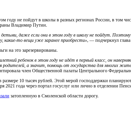
этом году не пойдут в школы в разных регионах России, в том ч
страны Владимир Путин.
етьми, даже если они в этом году в школу не пойдут. Поэтому д
у, какие-то вещи уже заранее приобрести»
, — подчеркнул глава
ньги на это зарезервированы.
летний ребенок в этом году не идёт в первый класс, он наверн
я родителей, а значит, помощь от государства для многих жите
нтировала член Общественной палаты Центрального Федерально
 размере 10 тысяч рублей. Этой мерой господдержки планируют 
бря 2021 года через портал госуслуг или лично в отделении Пен
азали
затопленную в Смоленской области дорогу.