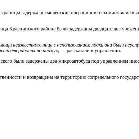
й границы задержали смоленские пограничники за минувшие в
нница Краснинского района были задержаны двадцать два уроже
мощи неизвестного лица с использованием лодки они были переп
асть для работы по найму»
, — рассказали в управлении.
ского были задержаны два микроавтобуса под управлением инос
твенности и возвращены на территорию сопредельного государс