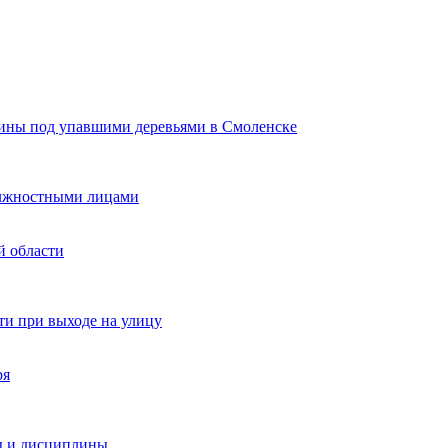
щины под упавшими деревьями в Смоленске
должностными лицами
й области
и при выходе на улицу
ря
ы и дисциплины