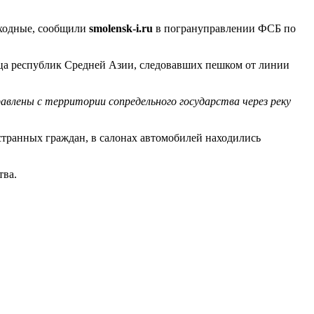
ыходные, сообщили
smolensk-i.ru
в погрануправлении ФСБ по
нца республик Средней Азии, следовавших пешком от линии
равлены с территории сопредельного государства через реку
транных граждан, в салонах автомобилей находились
тва.