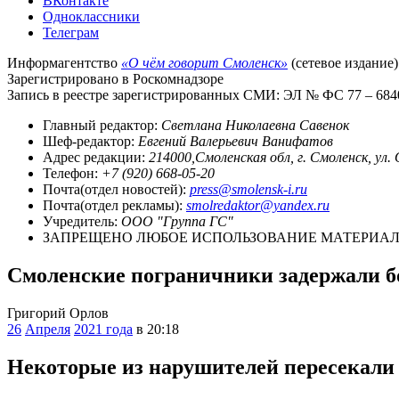
ВКонтакте
Одноклассники
Телеграм
Информагентство
«О чём говорит Смоленск»
(сетевое издание)
Зарегистрировано в Роскомнадзоре
Запись в реестре зарегистрированных СМИ: ЭЛ № ФС 77 – 68403
Главный редактор:
Светлана Николаевна Савенок
Шеф-редактор:
Евгений Валерьевич Ванифатов
Адрес редакции:
214000,Смоленская обл, г. Смоленск, ул.
Телефон:
+7 (920) 668-05-20
Почта(отдел новостей):
press@smolensk-i.ru
Почта(отдел рекламы):
smolredaktor@yandex.ru
Учредитель:
ООО "Группа ГС"
ЗАПРЕЩЕНО ЛЮБОЕ ИСПОЛЬЗОВАНИЕ МАТЕРИАЛО
Смоленские пограничники задержали бо
Григорий Орлов
26
Апреля
2021 года
в 20:18
Некоторые из нарушителей пересекали 