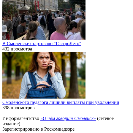
В Смоленске стартовало "ГастроЛето"
432 просмотра
Смоленского педагога лишили выплаты при увольнении
398 просмотров
Информагентство
«О чём говорит Смоленск»
(сетевое
издание)
Зарегистрировано в Роскомнадзоре