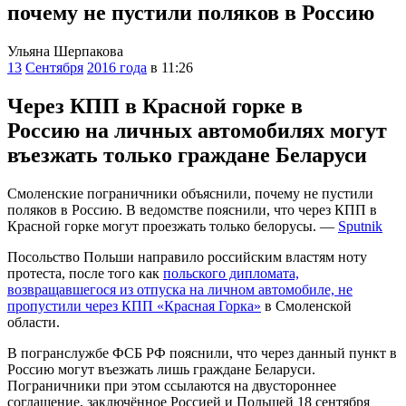
почему не пустили поляков в Россию
Ульяна Шерпакова
13
Сентября
2016 года
в 11:26
Через КПП в Красной горке в
Россию на личных автомобилях могут
въезжать только граждане Беларуси
Смоленские пограничники объяснили, почему не пустили
поляков в Россию. В ведомстве пояснили, что через КПП в
Красной горке могут проезжать только белорусы. —
Sputnik
Посольство Польши направило российским властям ноту
протеста, после того как
польского дипломата,
возвращавшегося из отпуска на личном автомобиле, не
пропустили через КПП «Красная Горка»
в Смоленской
области.
В погранслужбе ФСБ РФ пояснили, что через данный пункт в
Россию могут въезжать лишь граждане Беларуси.
Пограничники при этом ссылаются на двустороннее
соглашение, заключённое Россией и Польшей 18 сентября