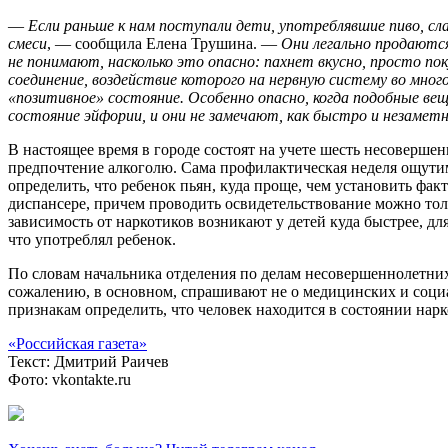
—
Если раньше к нам поступали дети, употреблявшие пиво, сл
смеси
, — сообщила Елена Трушина. —
Они легально продаются
не понимают, насколько это опасно: пахнет вкусно, просто п
соединение, воздействие которого на нервную систему во мно
«позитивное» состояние. Особенно опасно, когда подобные ве
состояние эйфории, и они не замечают, как быстро и незамет
В настоящее время в городе состоят на учете шесть несоверш
предпочтение алкоголю. Сама профилактическая неделя ощутимы
определить, что ребенок пьян, куда проще, чем установить фа
диспансере, причем проводить освидетельствование можно толь
зависимость от наркотиков возникают у детей куда быстрее, дл
что употреблял ребенок.
По словам начальника отделения по делам несовершеннолетних
сожалению, в основном, спрашивают не о медицинских и социа
признакам определить, что человек находится в состоянии нарк
«Российская газета»
Текст: Дмитрий Раичев
Фото: vkontakte.ru