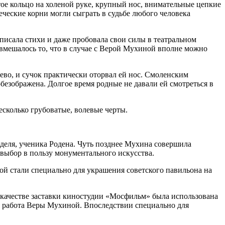
ое кольцо на холеной руке, крупный нос, внимательные цепкие
еческие корни могли сыграть в судьбе любого человека
писала стихи и даже пробовала свои силы в театральном
 вмешалось то, что в случае с Верой Мухиной вполне можно
ерево, и сучок практически оторвал ей нос. Смоленским
езображена. Долгое время родные не давали ей смотреться в
есколько грубоватые, волевые черты.
рделя, ученика Родена. Чуть позднее Мухина совершила
 выбор в пользу монументального искусства.
й стали специально для украшения советского павильона на
в качестве заставки киностудии «Мосфильм» была использована
я работа Веры Мухиной. Впоследствии специально для