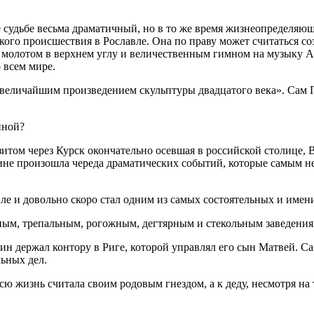
 ее судьбе весьма драматичный, но в то же время жизнеопредел
ого происшествия в Рославле. Она по праву может считаться со
 молотом в верхнем углу и величественным гимном на музыку А
 всем мире.
величайшим произведением скульптуры двадцатого века». Сам 
иной?
зитом через Курск окончательно осевшая в российской столице,
ине произошла череда драматических событий, которые самым не
ле и довольно скоро стал одним из самых состоятельных и имен
ьным, трепальным, рогожным, дегтярным и стекольным заведения
н держал контору в Риге, которой управлял его сын Матвей. Са
ьных дел.
 жизнь считала своим родовым гнездом, а к деду, несмотря на т