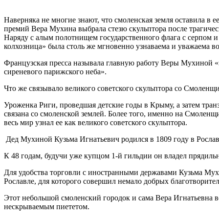
Наверняка не многие знают, что смоленская земля оставила в
премий Вера Мухина выбрала стезю скульптора после трагическ
Наряду с алым полотнищем государственного флага с серпом и
колхозница» была столь же мгновенно узнаваема и уважаема во
Французская пресса называла главную работу Веры Мухиной «
сиреневого парижского неба».
Что же связывало великого советского скульптора со Смоленщ
Уроженка Риги, проведшая детские годы в Крыму, а затем тран
связана со смоленской землей. Более того, именно на Смоленщ
весь мир узнал ее как великого советского скульптора.
Дед Мухиной Кузьма Игнатьевич родился в 1809 году в Рослав
К 48 годам, будучи уже купцом 1-й гильдии он владел прядил
Для удобства торговли с иностранными державами Кузьма Мухи
Рославле, для которого совершил немало добрых благотворител
Этот небольшой смоленский городок и сама Вера Игнатьевна всю
нескрываемым пиететом.