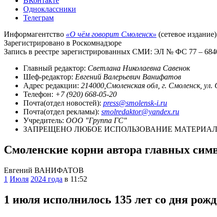
ВКонтакте
Одноклассники
Телеграм
Информагентство
«О чём говорит Смоленск»
(сетевое издание)
Зарегистрировано в Роскомнадзоре
Запись в реестре зарегистрированных СМИ: ЭЛ № ФС 77 – 68403
Главный редактор:
Светлана Николаевна Савенок
Шеф-редактор:
Евгений Валерьевич Ванифатов
Адрес редакции:
214000,Смоленская обл, г. Смоленск, ул.
Телефон:
+7 (920) 668-05-20
Почта(отдел новостей):
press@smolensk-i.ru
Почта(отдел рекламы):
smolredaktor@yandex.ru
Учредитель:
ООО "Группа ГС"
ЗАПРЕЩЕНО ЛЮБОЕ ИСПОЛЬЗОВАНИЕ МАТЕРИАЛО
Смоленские корни автора главных сим
Евгений ВАНИФАТОВ
1
Июля
2024 года
в 11:52
1 июля исполнилось 135 лет со дня ро