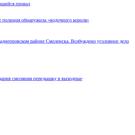
вшийся провал
е полиция обнаружила «водочного короля»
Заднепровском районе Смоленска. Возбуждено уголовное дело
одарив смолянам передышку в выходные