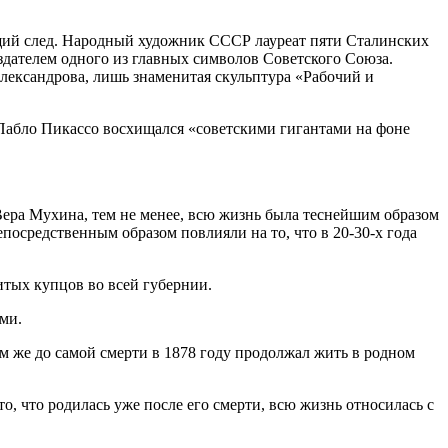
яющий след. Народный художник СССР лауреат пяти Сталинских
здателем одного из главных символов Советского Союза.
лександрова, лишь знаменитая скульптура «Рабочий и
Пабло Пикассо восхищался «советскими гигантами на фоне
 Вера Мухина, тем не менее, всю жизнь была теснейшим образом
посредственным образом повлияли на то, что в 20-30-х года
итых купцов во всей губернии.
ми.
м же до самой смерти в 1878 году продолжал жить в родном
о, что родилась уже после его смерти, всю жизнь относилась с