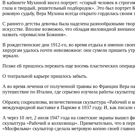
В кабинете Мухиной висел портрет: «старый человек в строго
глаза и твердый, решительный подбородок». Это был портрет К
роковую судьбу, Вера Мухина всегда открыто гордилась своим
С раннего детства девочка была наделена разнообразными твор
искусстве. Вполне возможно, что обладая миловидной внешност
назвать «промыслом Божиим».
В рождественские дни 1912-го, во время отдыха в имении своего
хирургам удалось почти невозможное: они сумели пришить утр
зеркало.
Позже ей пришлось пережить еще восемь пластических операци
О театральной карьере пришлось забыть.
А во время лечения от полученной травмы во Франции Вера на
путешествие по Италии, где серьезно изучила работы скульпто
Образец соцреализма, величественная скульптура «Рабочий и 
международной выставке в Париже в 1937 году. И, как писали с
А через 10 лет, 2 июля 1947 года на советские экраны вышел 
скульптура «Рабочий и колхозница». Примечательно, что в пе
«Мосфильма» скульптор сделала метровую копию своей главн