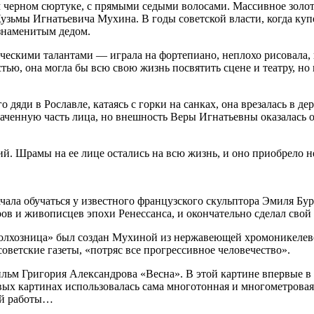
м черном сюртуке, с прямыми седыми волосами. Массивное золот
узьмы Игнатьевича Мухина. В годы советской власти, когда куп
 знаменитым дедом.
ческими талантами — играла на фортепиано, неплохо рисовала, 
ью, она могла бы всю свою жизнь посвятить сцене и театру, но
 дяди в Рославле, катаясь с горки на санках, она врезалась в д
аченную часть лица, но внешность Веры Игнатьевны оказалась об
й. Шрамы на ее лице остались на всю жизнь, и оно приобрело н
чала обучаться у известного французского скульптора Эмиля Бу
ров и живописцев эпохи Ренессанса, и окончательно сделал свой
колхозница» был создан Мухиной из нержавеющей хромоникелево
оветские газеты, «потряс все прогрессивное человечество».
фильм Григория Александрова «Весна». В этой картине впервые 
рвых картинах использовалась сама многотонная и многометрова
ой работы…