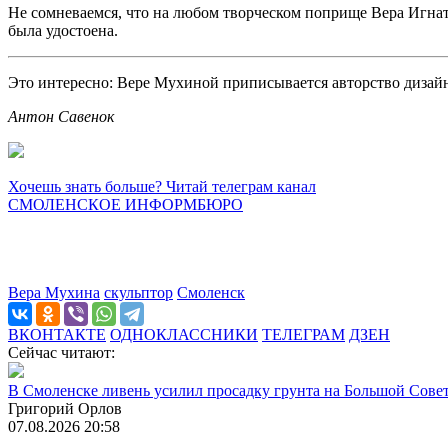
Не сомневаемся, что на любом творческом поприще Вера Игнат
была удостоена.
Это интересно: Вере Мухиной приписывается авторство дизай
Антон Савенок
Хочешь знать больше? Читай телеграм канал
СМОЛЕНСКОЕ ИНФОРМБЮРО
Вера Мухина
скульптор
Смоленск
ВКОНТАКТЕ
ОДНОКЛАССНИКИ
ТЕЛЕГРАМ
ДЗЕН
Сейчас читают:
В Смоленске ливень усилил просадку грунта на Большой Сове
Григорий Орлов
07.08.2026 20:58