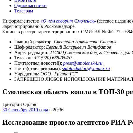
ВКонтакте
Одноклассники
Телеграм
Информагентство
«О чём говорит Смоленск»
(сетевое издание)
Зарегистрировано в Роскомнадзоре
Запись в реестре зарегистрированных СМИ: ЭЛ № ФС 77 – 68403
Главный редактор:
Светлана Николаевна Савенок
Шеф-редактор:
Евгений Валерьевич Ванифатов
Адрес редакции:
214000,Смоленская обл, г. Смоленск, ул.
Телефон:
+7 (920) 668-05-20
Почта(отдел новостей):
press@smolensk-i.ru
Почта(отдел рекламы):
smolredaktor@yandex.ru
Учредитель:
ООО "Группа ГС"
ЗАПРЕЩЕНО ЛЮБОЕ ИСПОЛЬЗОВАНИЕ МАТЕРИАЛО
Смоленская область вошла в ТОП-30 р
Григорий Орлов
30
Сентября
2019 года
в 20:36
Исследование провело агентство РИА Р