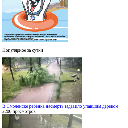
Популярное за сутки
В Смоленске ребёнка насмерть задавило упавшим деревом
2200 просмотров