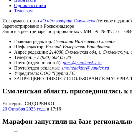
ВКонтакте
Одноклассники
Телеграм
Информагентство
«О чём говорит Смоленск»
(сетевое издание)
Зарегистрировано в Роскомнадзоре
Запись в реестре зарегистрированных СМИ: ЭЛ № ФС 77 – 68403
Главный редактор:
Светлана Николаевна Савенок
Шеф-редактор:
Евгений Валерьевич Ванифатов
Адрес редакции:
214000,Смоленская обл, г. Смоленск, ул.
Телефон:
+7 (920) 668-05-20
Почта(отдел новостей):
press@smolensk-i.ru
Почта(отдел рекламы):
smolredaktor@yandex.ru
Учредитель:
ООО "Группа ГС"
ЗАПРЕЩЕНО ЛЮБОЕ ИСПОЛЬЗОВАНИЕ МАТЕРИАЛО
Смоленская область присоединилась к 
Екатерина СИДОРЕНКО
20
Октября
2023 года
в 17:16
Марафон запустили на базе региональн