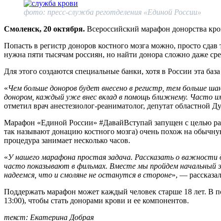
фото: пресс-служба реготделения «Единой России»
Смоленск, 20 октября.
Всероссийский марафон донорства кров
Попасть в регистр доноров костного мозга можно, просто сдав
нужна пяти тысячам россиян, но найти донора сложно даже ср
Для этого создаются специальные банки, хотя в России эта баз
«
Чем больше доноров будет внесено в регистр, тем больше ш
донором, каждый уже внес вклад в помощь ближнему. Часто и
отметил врач анестезиолог-реаниматолог, депутат областной 
Марафон «Единой России» #ДавайВступай запущен с целью раз
так называют донацию костного мозга) очень похож на обычную
процедура занимает несколько часов.
«
У нашего марафона простая задача. Рассказать о важности до
часто показывают в фильмах. Вместе мы пройдем начальный эт
надеемся, что и смоляне не останутся в стороне
», — рассказа
Поддержать марафон может каждый человек старше 18 лет. В по
13:00), чтобы стать донорами крови и ее компонентов.
текст: Екатерина Добрая