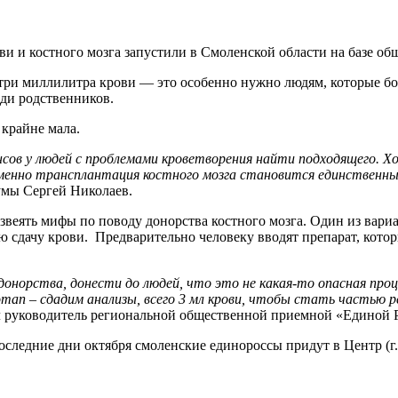
и и костного мозга запустили в Смоленской области на базе о
 три миллилитра крови — это особенно нужно людям, которые бо
еди родственников.
а крайне мала.
ансов у людей с проблемами кроветворения найти подходящего. 
менно трансплантация костного мозга становится единственны
Думы Сергей Николаев.
веять мифы по поводу донорства костного мозга. Один из вари
 сдачу крови. Предварительно человеку вводят препарат, котор
норства, донести до людей, что это не какая-то опасная проце
ап – сдадим анализы, всего 3 мл крови, чтобы стать частью ре
л руководитель региональной общественной приемной «Единой 
следние дни октября смоленские единороссы придут в Центр (г. 