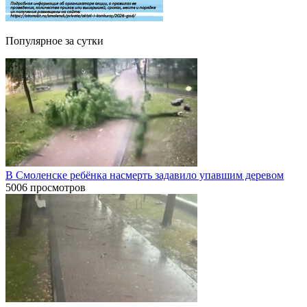
Популярное за сутки
В Смоленске ребёнка насмерть задавило упавшим деревом
5006 просмотров