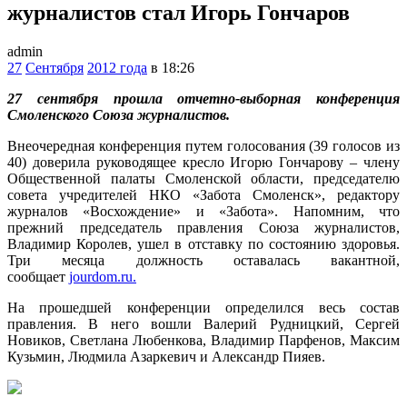
журналистов стал Игорь Гончаров
admin
27
Сентября
2012 года
в 18:26
27 сентября прошла отчетно-выборная конференция
Смоленского Союза журналистов.
Внеочередная конференция путем голосования (39 голосов из
40) доверила руководящее кресло Игорю Гончарову – члену
Общественной палаты Смоленской области, председателю
совета учредителей НКО «Забота Смоленск», редактору
журналов «Восхождение» и «Забота». Напомним, что
прежний председатель правления Союза журналистов,
Владимир Королев, ушел в отставку по состоянию здоровья.
Три месяца должность оставалась вакантной,
сообщает
jourdom.ru.
На прошедшей конференции определился весь состав
правления. В него вошли Валерий Рудницкий, Сергей
Новиков, Светлана Любенкова, Владимир Парфенов, Максим
Кузьмин, Людмила Азаркевич и Александр Пияев.