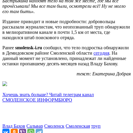
Бастрыкина находят тело на том же месте, где мы всё
прочёсывали! Мы все там были, осмотрели всё! Ну не могло
его там быть».
Издание приводит и новые подробности: добровольцы
рассказали журналистам, что неопознанный труп обнаружили
в мелиоративном канале в почти 1,5 км от места, где
находился штаб поискового отряда.
Ранее
smolensk-i.ru
сообщил, что тело подростка обнаружили
в Демидовском районе Смоленской области
сегодня
. На
данный момент не установлено, принадлежат ли найденные
останки пропавшему десять месяцев назад Владу Бахову.
текст: Екатерина Добрая
Хочешь знать больше? Читай телеграм канал
СМОЛЕНСКОЕ ИНФОРМБЮРО
Влад Бахов
Сальвар
Смоленск
Смоленская
труп