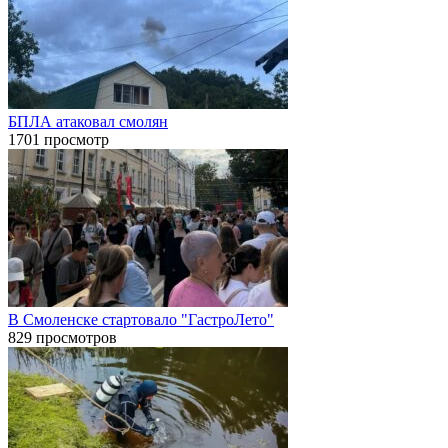
БПЛА атаковал смолян
1701 просмотр
В Смоленске стартовало "ГастроЛето"
829 просмотров