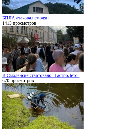
БПЛА атаковал смолян
1413 просмотров
В Смоленске стартовало "ГастроЛето"
670 просмотров