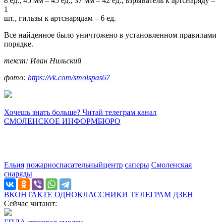
8 ед., 45 мм – 45 ед., 37 мм – 42 ед.; взрыватель к артснаряду –
1
шт., гильзы к артснарядам – 6 ед.
Все найденное было уничтожено в установленном правилами
порядке.
текст: Иван Нильский
фото:
https://vk.com/smolspas67
Хочешь знать больше? Читай телеграм канал
СМОЛЕНСКОЕ ИНФОРМБЮРО
Ельня
пожарноспасательныйцентр
саперы
Смоленская
снаряды
ВКОНТАКТЕ
ОДНОКЛАССНИКИ
ТЕЛЕГРАМ
ДЗЕН
Сейчас читают: