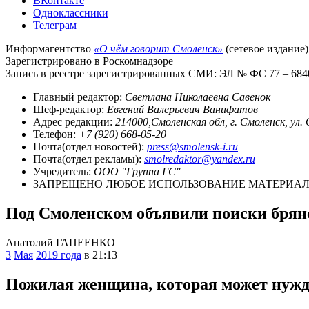
ВКонтакте
Одноклассники
Телеграм
Информагентство
«О чём говорит Смоленск»
(сетевое издание)
Зарегистрировано в Роскомнадзоре
Запись в реестре зарегистрированных СМИ: ЭЛ № ФС 77 – 68403
Главный редактор:
Светлана Николаевна Савенок
Шеф-редактор:
Евгений Валерьевич Ванифатов
Адрес редакции:
214000,Смоленская обл, г. Смоленск, ул.
Телефон:
+7 (920) 668-05-20
Почта(отдел новостей):
press@smolensk-i.ru
Почта(отдел рекламы):
smolredaktor@yandex.ru
Учредитель:
ООО "Группа ГС"
ЗАПРЕЩЕНО ЛЮБОЕ ИСПОЛЬЗОВАНИЕ МАТЕРИАЛО
Под Смоленском объявили поиски бря
Анатолий ГАПЕЕНКО
3
Мая
2019 года
в 21:13
Пожилая женщина, которая может нужда